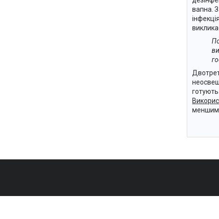
вапна. 
інфекці
виклика
По
ви
го
Двотрет
неосвещ
готують
Використ
меншим 