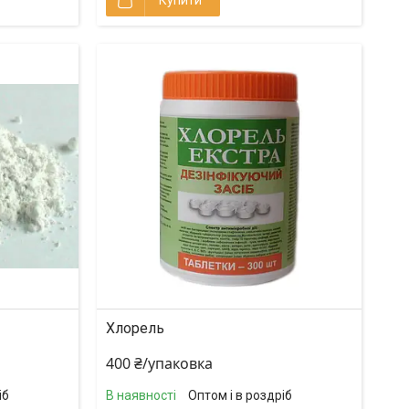
Хлорель
400 ₴/упаковка
іб
В наявності
Оптом і в роздріб