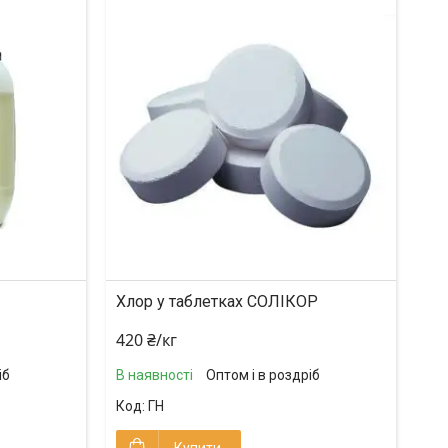
Хлор у таблетках СОЛІКОР
420 ₴/кг
іб
В наявності
Оптом і в роздріб
ГН
Купити