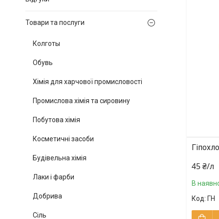
Товари та послуги
Колготы
Обувь
Хімія для харчової промисловості
Промислова хімія та сировину
Побутова хімія
Косметичні засоби
Гіпохл
Будівельна хімія
45 ₴/л
Лаки і фарби
В наявно
Добрива
ГН
Сіль