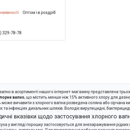
 наявності
Оптом і в роздріб
) 329-78-78
апно в асортименті нашого інтернет-магазину представлена трьох со
лорне вапно
, що містить менше ніж 15% активного хлору для дезі
ть може вичавити з хлорного вапна розведена соляна або сірчана к
ях та інфекціях дихальних шляхів. Володіє вирулецидні, бактериц
ичні вказівки щодо застосування хлорного вапна
суха у вигляді порошку застосовується для знезаражування рідких в
кції місць виплоду мух. Для приготування робочих розчинів викори