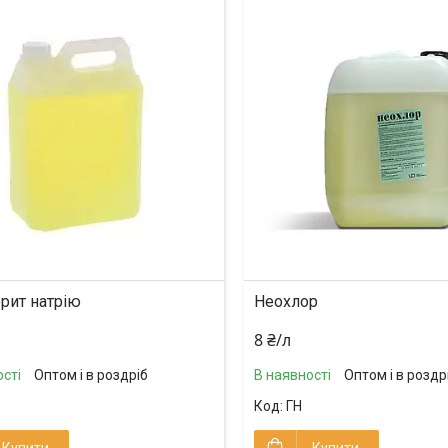
орит натрію
Неохлор
8 ₴/л
сті
Оптом і в роздріб
В наявності
Оптом і в роздр
ГН
Купити
Купити