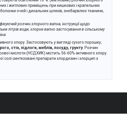
них і житлових приміщень при кишкових і крапельних
болонки очей і дихальних шляхів, знебарвлює тканини,
фікуючий розчин хлорного вапна, інструкції щодо
ьки літрів води, хлорне вапно застосування в сільському
аїна
ивного хлору. Застосовують у вигляді сухого порошку,
ого, стін, підлоги, меблів, посуду, грунту
. Розчин
нурової кислоти (НСДХИК) містить 56-60% активного хлору.
цієї солі синтезовані препарати хлордезин і хлорцип з