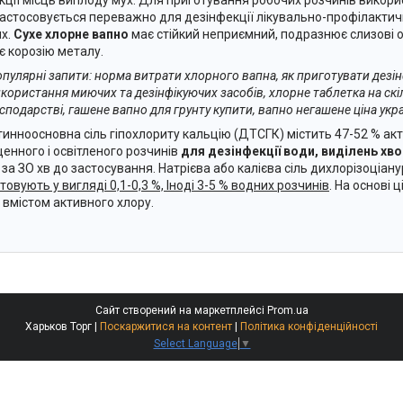
Застосовується переважно для дезінфекції лікувально-профілактич
ях.
Сухе хлорне вапно
має стійкий неприємний, подразнює слизові о
є корозію металу.
пулярні запити: норма витрати хлорного вапна, як приготувати дезін
користання миючих та дезінфікуючих засобів, хлорне таблетка на скіл
сподарстві, гашене вапно для грунту купити, вапно негашене ціна укр
инноосновна сіль гіпохлориту кальцію (ДТСГК) містить 47-52 % акт
енного і освітленого розчинів
для дезінфекції води, виділень хвор
 за ЗО хв до застосування. Натрієва або калієва сіль дихлорізоціа
овують у вигляді 0,1-0,3 %, Іноді 3-5 % водних розчинів
. На основі 
вмістом активного хлору.
Сайт створений на маркетплейсі
Prom.ua
Харьков Торг |
Поскаржитися на контент
|
Політика конфіденційності
Select Language
▼