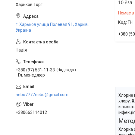
10 ₴/л
Харьков Торг
Немає в
ГН
г. Харьков улица Полевая 91, Харків,
Україна
+380 (50
Надія
+380 (97) 531-11-33
Надежда
Гл. менеджер
nebo7777nebo@gmail.com
Хлорне в
хлору.
Х
кількіс
+380663114012
інфекці
Метод
Хлорка 
дезінфе