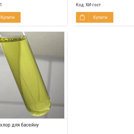
1
ХИ-гост
Купити
Купити
 хлор для басейну