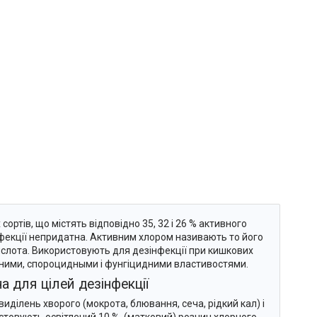
ртів, що містять відповідно 35, 32 і 26 % активного
нфекції непридатна. Активним хлором називають то його
ислота. Використовують для дезінфекції при кишкових
идними, спороцидными і фунгіцидними властивостями.
 для цілей дезінфекції
иділень хворого (мокрота, блювання, сеча, рідкий кал) і
стовують освітлений 10 %. (матковий) розчин хлорного