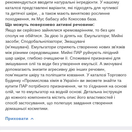
рекомендується вводити натуральні інгредієнти. У нашому
каталозі представлені варіанти, які підходять для чутливої
та дитячої шкіри, , а також мають винятково рослинне
походження, як Мус бабасу або Кокосова база.
Що можуть поверхнево активні речовини:
Якщо ви серйозно зайнялися кремоварінням, то без цих
сполук не обійтися. За дією їх ділять на: Емульгатори; Мийні
засоби; Сподобальнілізатори; Змащувачі
(м'якшувачі). Емульгатори сприяють створенню нових зв'язків
між різними середовищами. Мийні ПАР руйнують ліпідний
шар шкіри, глибоко очищаючи її. Споживачі призначені для
змішування олії та води без утворення емульсії. А змочувачі
допомагають знизити агресивну дію інших речовин,
пом'якшити шкіру та поліпшити ковзання. У каталозі Торгового
Будинку «Промислова хімія в Україні» ви зможете знайти та
купити ПАР потрібного призначення, чи то з'єднання на основі
олій, чи то емульгатор на водній основі. Детальна інструкція
до кожного компонента містить опис його властивостей і
спосіб застосування, що полегшує завдання створення
домашньої косметики.
Приховати