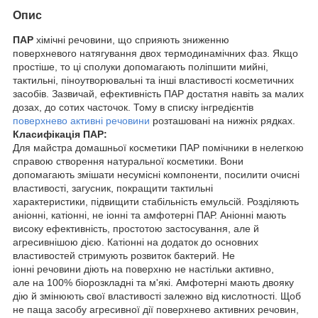
Опис
ПАР
хімічні речовини, що сприяють зниженню
поверхневого натягування двох термодинамічних фаз. Якщо
простіше, то ці сполуки допомагають поліпшити мийні,
тактильні, піноутворювальні та інші властивості косметичних
засобів. Зазвичай, ефективність ПАР достатня навіть за малих
дозах, до сотих часточок. Тому в списку інгредієнтів
поверхнево активні речовини
розташовані на нижніх рядках.
Класифікація ПАР:
Для майстра домашньої косметики ПАР помічники в нелегкою
справою створення натуральної косметики. Вони
допомагають змішати несумісні компоненти, посилити очисні
властивості, загусник, покращити тактильні
характеристики, підвищити стабільність емульсій. Розділяють
аніонні, катіонні, не іонні та амфотерні ПАР. Аніонні мають
високу ефективність, простотою застосування, але й
агресивнішою дією. Катіонні на додаток до основних
властивостей стримують розвиток бактерий. Не
іонні речовини діють на поверхню не настільки активно,
але на 100% біорозкладні та м'які. Амфотерні мають двояку
дію й змінюють свої властивості залежно від кислотності. Щоб
не паща засобу агресивної дії поверхнево активних речовин,