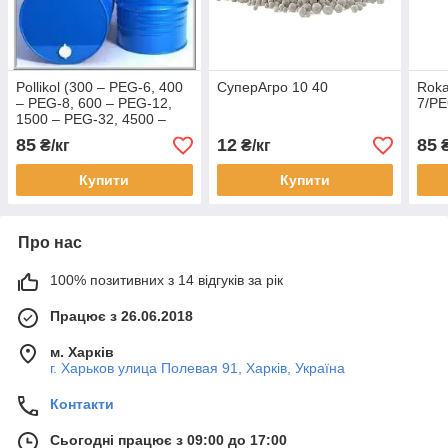
Pollikol (300 – PEG-6, 400
СуперАгро 10 40
Roka
– PEG-8, 600 – PEG-12,
7/PE
1500 – PEG-32, 4500 –
PEG-100, 4500 flakes –
85
12
85
₴/кг
₴/кг
₴
PEG-100)
Купити
Купити
Про нас
100% позитивних з 14 відгуків за рік
Працює з 26.06.2018
м. Харків
г. Харьков улица Полевая 91, Харків, Україна
Контакти
Сьогодні працює з 09:00 до 17:00