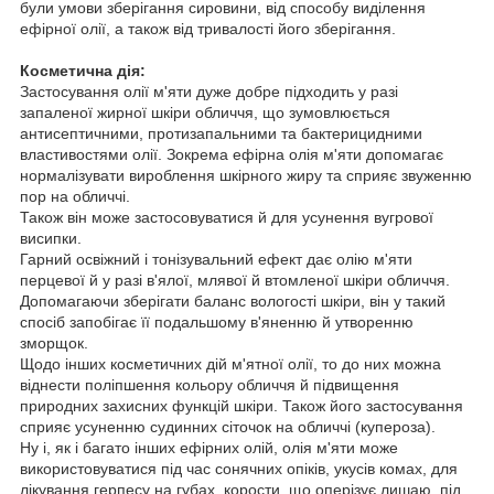
були умови зберігання сировини, від способу виділення
ефірної олії, а також від тривалості його зберігання.
Косметична дія:
Застосування олії м'яти дуже добре підходить у разі
запаленої жирної шкіри обличчя, що зумовлюється
антисептичними, протизапальними та бактерицидними
властивостями олії. Зокрема ефірна олія м'яти допомагає
нормалізувати вироблення шкірного жиру та сприяє звуженню
пор на обличчі.
Також він може застосовуватися й для усунення вугрової
висипки.
Гарний освіжний і тонізувальний ефект дає олію м'яти
перцевої й у разі в'ялої, млявої й втомленої шкіри обличчя.
Допомагаючи зберігати баланс вологості шкіри, він у такий
спосіб запобігає її подальшому в'яненню й утворенню
зморщок.
Щодо інших косметичних дій м'ятної олії, то до них можна
віднести поліпшення кольору обличчя й підвищення
природних захисних функцій шкіри. Також його застосування
сприяє усуненню судинних сіточок на обличчі (купероза).
Ну і, як і багато інших ефірних олій, олія м'яти може
використовуватися під час сонячних опіків, укусів комах, для
лікування герпесу на губах, корости, що оперізує лишаю, під