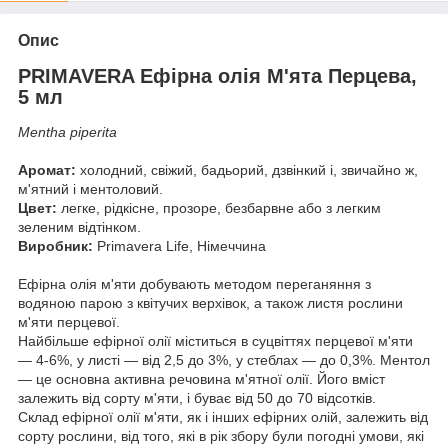
Опис
PRIMAVERA Ефірна олія М'ята Перцева,
5 мл
Mentha piperita
Аромат:
холодний, свіжий, бадьорий, дзвінкий і, звичайно ж,
м'ятний і ментоловий.
Цвет:
легке, рідкісне, прозоре, безбарвне або з легким
зеленим відтінком.
Виробник:
Primavera Life, Німеччина
Ефірна олія м'яти добувають методом переганяння з
водяною парою з квітучих верхівок, а також листя рослини
м'яти перцевої.
Найбільше ефірної олії міститься в суцвіттях перцевої м'яти
— 4-6%, у листі — від 2,5 до 3%, у стеблах — до 0,3%. Ментол
— це основна активна речовина м'ятної олії. Його вміст
залежить від сорту м'яти, і буває від 50 до 70 відсотків.
Склад ефірної олії м'яти, як і інших ефірних олій, залежить від
сорту рослини, від того, які в рік збору були погодні умови, які