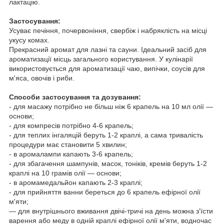
лактацію.
Застосування:
Усуває печіння, почервоніння, свербіж і набряклість на місці
укусу комах.
Прекрасний аромат для лазні та сауни. Ідеальний засіб для
ароматизації місць загального користування. У кулінарії
використовується для ароматизації чаю, випічки, соусів для
м'яса, овочів і риби.
Способи застосування та дозування:
- для масажу потрібно не більш ніж 6 крапель на 10 мл олії —
основи;
- для компресів потрібно 4-6 крапель;
- для теплих інгаляцій беруть 1-2 краплі, а сама тривалість
процедури має становити 5 хвилин;
- в аромалампи капають 3-6 крапель;
- для збагачення шампунів, масок, тоніків, кремів беруть 1-2
краплі на 10 грамів олії — основи;
- в аромамедальйон капають 2-3 краплі;
- для прийняття ванни береться до 6 крапель ефірної олії
м'яти;
— для внутрішнього вживання двічі-тричі на день можна з'їсти
варення або меду в одній краплі ефірної олії м'яти, водночас