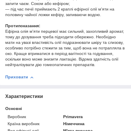
запити чаєм. Соком або кефіром;
— під час печії приймають 2 краплі ефірної олії м'яти на
половину чайної ложки кефіру, запиваючи водою.
Протипоказання:
Ефірна олія м'яти перцевої має сильний, захопливий аромат,
тому до дозування треба підходити обережно. Необхідно
мати на увазі властивість олії подразнювати шкіру та слизову,
особливо потрібно стежити за тим, щоб вона не потрапляла в
око. Краще втриматися в період вагітності та годування,
оскільки воно може знизити лактацію. Відома здатність олії
нейтралізувати дію гомеопатичних препаратів.
Приховати
Характеристики
Основні
Виробник
Primavera
Країна виробник
Німеччина
Вид ефірної олії
М'ята перцева