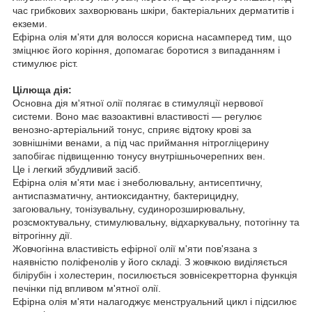
час грибкових захворювань шкіри, бактеріальних дерматитів і
екземи.
Ефірна олія м'яти для волосся корисна насамперед тим, що
зміцнює його коріння, допомагає боротися з випаданням і
стимулює ріст.
Цілюща дія:
Основна дія м'ятної олії полягає в стимуляції нервової
системи. Воно має вазоактивні властивості — регулює
венозно-артеріальний тонус, сприяє відтоку крові за
зовнішніми венами, а під час приймання нітрогліцерину
запобігає підвищенню тонусу внутрішньочерепних вен.
Це і легкий збудливий засіб.
Ефірна олія м'яти має і знеболювальну, антисептичну,
антиспазматичну, антиоксидантну, бактерицидну,
загоювальну, тонізувальну, судинорозширювальну,
розсмоктувальну, стимулювальну, відхаркувальну, потогінну та
вітрогінну дії.
Жовчогінна властивість ефірної олії м'яти пов'язана з
наявністю поліфенолів у його складі. З жовчкою виділяється
білірубін і холестерин, посилюється зовнісекретторна функція
печінки під впливом м'ятної олії.
Ефірна олія м'яти налагоджує менструальний цикл і підсилює