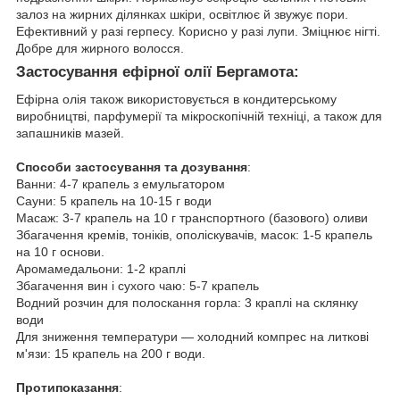
залоз на жирних ділянках шкіри, освітлює й звужує пори.
Ефективний у разі герпесу. Корисно у разі лупи. Зміцнює нігті.
Добре для жирного волосся.
Застосування ефірної олії Бергамота:
Ефірна олія також використовується в кондитерському
виробництві, парфумерії та мікроскопічній техніці, а також для
запашників мазей.
Способи застосування та дозування
:
Ванни: 4-7 крапель з емульгатором
Сауни: 5 крапель на 10-15 г води
Масаж: 3-7 крапель на 10 г транспортного (базового) оливи
Збагачення кремів, тоніків, ополіскувачів, масок: 1-5 крапель
на 10 г основи.
Аромамедальони: 1-2 краплі
Збагачення вин і сухого чаю: 5-7 крапель
Водний розчин для полоскання горла: 3 краплі на склянку
води
Для зниження температури — холодний компрес на литкові
м'язи: 15 крапель на 200 г води.
Протипоказання
: