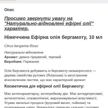
Опис
Просимо звернути увагу на
"Натурально-відновлені ефірні олії"
характер.
Німеччина Ефірна олія бергамоту, 10 мл
Citrus bergamia Risso
Натурально-відновлене
Аромат:
димно-гіркуватий, терпкий
Виробник:
Германия
Олія Бергамота добувають із бергамоту низькорослого —
дерева сімейства рутових (Rutaceae) із загостреним
вічнозеленим листям, що має характерний аромат.
Косметична дія ефірної олії Бергамоту:
Має антипаразитарну, антигрибкову дію. Має антидепресивні,
антисептичні, спазмолітичні, жарознижувальні властивості.
Усуває запальні процеси (вугровий висип, гнійники) та
подразнення шкіри. Нормалізує секрецію сальних і потових