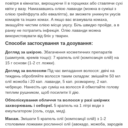
повітря в кімнатах, вирощуючи її в горщиках або ставлячи сухі
квіти у вазу. Намазавшись олією лаванди (можна в суміші з
олією грейпфрута або евкаліпта), ви зможете уникнути укусів
комарів та інших комах. А якщо вас вгамувала комаха,
змащуйте чистим олією місце укусу. Біль швидко пройде, а в
ранку не потрапить інфекція. Олію лаванди можна
використовувати від бліх у тварин.
Способи застосування та дозування:
Догляд за шкірою.
Збагачення косметичних препаратів
(шампунів, кремів тощо): 7 крапель олії (композиція олій) на
15 г основи (1-2 ст. ложки).
Догляд за волоссям
Під час випадання волосся: двічі на
тиждень обробляйте волосся таким складом: змішайте 50 мл
олії жожоба і 20 кап. лаванди, 5 кап. розмарину, 2 кап.
чебрецю. Нанесіть цю суміш на волосся й обмотайте голову
теплим рушником, щоб посилити її дію.
Обполіскування обличчя та волосся у разі шкірних
захворювань і себореї.
5 крапель на 1 літрі води з
емульгатором (соль, сода, мед).
Масаж.
Змішати 5 крапель олії (композиції олій) з 1-2
столовими ложками рослинної олії (авокадо, жожоба, зародків