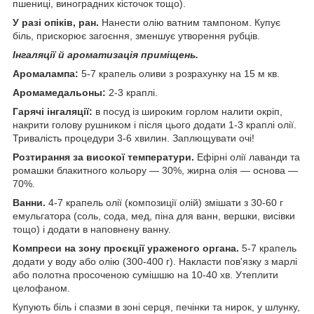
пшениці, виноградних кісточок тощо).
У разі опіків, ран.
Нанести олію ватним тампоном. Купує
біль, прискорює загоєння, зменшує утворення рубців.
Інгаляції й ароматизація приміщень.
Аромалампа:
5-7 крапель оливи з розрахунку на 15 м кв.
Аромамедальоны:
2-3 краплі.
Гарячі інгаляції:
в посуд із широким горлом налити окріп,
накрити голову рушником і після цього додати 1-3 краплі олії.
Тривалість процедури 3-6 хвилин. Заплющувати очі!
Розтирання за високої температури.
Ефірні олії лаванди та
ромашки блакитного кольору — 30%, жирна олія — основа —
70%.
Ванни.
4-7 крапель олії (композиції олій) змішати з 30-60 г
емульгатора (соль, сода, мед, піна для ванн, вершки, висівки
тощо) і додати в наповнену ванну.
Компреси на зону проєкції ураженого органа.
5-7 крапель
додати у воду або олію (300-400 г). Накласти пов'язку з марлі
або полотна просоченою сумішшю на 10-40 хв. Утеплити
целофаном.
Купують біль і спазми в зоні серця, печінки та нирок, у шлунку,