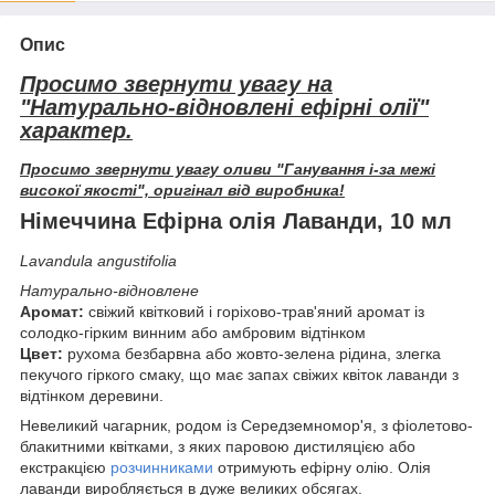
Опис
Просимо звернути увагу на
"Натурально-відновлені ефірні олії"
характер.
Просимо звернути увагу оливи "Ганування і-за межі
високої якості", оригінал від виробника!
Німеччина Ефірна олія Лаванди, 10 мл
Lavandula angustifolia
Натурально-відновлене
Аромат:
свіжий квітковий і горіхово-трав'яний аромат із
солодко-гірким винним або амбровим відтінком
Цвет:
рухома безбарвна або жовто-зелена рідина, злегка
пекучого гіркого смаку, що має запах свіжих квіток лаванди з
відтінком деревини.
Невеликий чагарник, родом із Середземномор'я, з фіолетово-
блакитними квітками, з яких паровою дистиляцією або
екстракцією
розчинниками
отримують ефірну олію. Олія
лаванди виробляється в дуже великих обсягах.