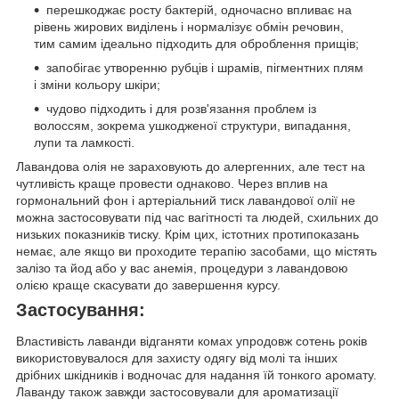
перешкоджає росту бактерій, одночасно впливає на
рівень жирових виділень і нормалізує обмін речовин,
тим самим ідеально підходить для оброблення прищів;
запобігає утворенню рубців і шрамів, пігментних плям
і зміни кольору шкіри;
чудово підходить і для розв'язання проблем із
волоссям, зокрема ушкодженої структури, випадання,
лупи та ламкості.
Лавандова олія не зараховують до алергенних, але тест на
чутливість краще провести однаково. Через вплив на
гормональний фон і артеріальний тиск лавандової олії не
можна застосовувати під час вагітності та людей, схильних до
низьких показників тиску. Крім цих, істотних протипоказань
немає, але якщо ви проходите терапію засобами, що містять
залізо та йод або у вас анемія, процедури з лавандовою
олією краще скасувати до завершення курсу.
Застосування:
Властивість лаванди відганяти комах упродовж сотень років
використовувалося для захисту одягу від молі та інших
дрібних шкідників і водночас для надання їй тонкого аромату.
Лаванду також завжди застосовували для ароматизації