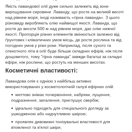
Якість лавандової олії дуже сильно залежить від зони
вирощування сировини. Лаванду, що росте на великій висоті
над рівнем моря, іноді називають «гірна лаванда». З цього
різновиду виробляють олію найвищої якості. Лаванда, що
росте до висоти 500 м над рівнем моря, дає олію нижчої
якості. Пропорція різних елементів змінюється залежно від
ґрунтових і кліматичних умов місць, де росте рослина та від
погодних умов у різні роки. Наприклад, після сухого та
спекотного літа в олії буде більше складних ефірів, ніж після
дощовитого, тому "гірна лаванда" завжди багатші за складні
ефіри, ніж рослини, що ростуть на менших висотах.
Косметичні властивості:
Лавандова олія є однією з найбільш активно
використовуваних у косметологічній галузі ефірних олій.
миттєво знімає почервоніння, набряки, лущення,
подразнення, запалення, приглушує свербіж;
ідеально підходить для спеціального догляду за
ушкодженою або надчутливою шкірою;
проявляє дивовижні тонізувальні властивості для
втомленої та в'ялої шкіри;