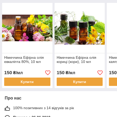
Німеччина Ефірна олія
Німеччина Ефірна олія
Німе
евкаліпта 80%, 10 мл
кориці (кори), 10 мл
каяп
150
150
150
₴/мл
₴/мл
Купити
Купити
Про нас
100% позитивних з 14 відгуків за рік