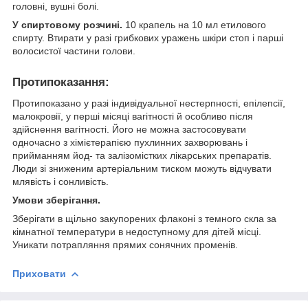
головні, вушні болі.
У спиртовому розчині.
10 крапель на 10 мл етилового
спирту. Втирати у разі грибкових уражень шкіри стоп і парші
волосистої частини голови.
Протипоказання:
Протипоказано у разі індивідуальної нестерпності, епілепсії,
малокровії, у перші місяці вагітності й особливо після
здійснення вагітності. Його не можна застосовувати
одночасно з хімієтерапією пухлинних захворювань і
прийманням йод- та залізомістких лікарських препаратів.
Люди зі зниженим артеріальним тиском можуть відчувати
млявість і сонливість.
Умови зберігання.
Зберігати в щільно закупорених флаконі з темного скла за
кімнатної температури в недоступному для дітей місці.
Уникати потрапляння прямих сонячних променів.
Приховати