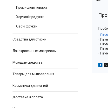
Промислові товари
Проб
Харчові продукти
Овочі фрукти
Пробн
-
Пігм
Средства для стирки
- Пігм
- Піг
- Піг
Лакокрасочные материалы
- Піг
Моющие средства
Товары для мыловарения
Косметика для ногтей
Доставка и оплата