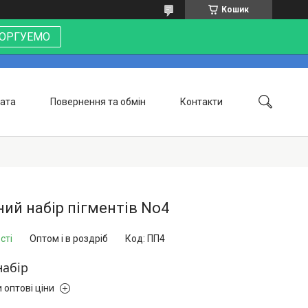
Кошик
 ТОРГУЕМО
лата
Повернення та обмін
Контакти
ий набір пігментів No4
сті
Оптом і в роздріб
Код:
ПП4
набір
 оптові ціни