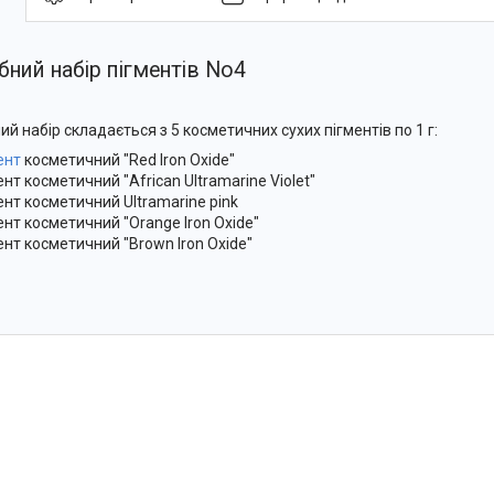
ний набір пігментів No4
ий набір складається з 5 косметичних сухих пігментів по 1 г:
ент
косметичний "Red Iron Oxide"
ент косметичний "African Ultramarine Violet"
мент косметичний Ultramarine pink
мент косметичний "Orange Iron Oxide"
мент косметичний "Brown Iron Oxide"