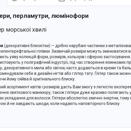
тери, перламутри, люмінофори
ер морської хвилі
ри
(декоративні блискітки) — дрібно нарубані частинки з металізова
тилентерефтальної плівки. Зазвичай розміри можуть змінюватися від
ють уяву колекцій форм, розмірів, кольорів і сферою застосування.
истовують у поліграфічній індустрії, під час створення ялинкових 
у, декоративного мила або свічок,часто додаються в креми та баль
омендували себе в дизайні нігтів або глітер тату. Глітер також можн
чи йому сяйва й оригінального блиску.
ий асортимент квітів і розмірів дасть Вам змогу з легкістю експере
ення святкового манікюру, також глітери дуже красиво полягають у
ах укладання для волосся. Глітери абсолютно хімічно-інертни, тому
ірою й не завдають шкоди, коли надають наповторного блиску.