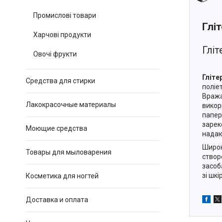
Промислові товари
Глі
Харчові продукти
Гліт
Овочі фрукти
Гліте
Средства для стирки
поліе
Вража
Лакокрасочные материалы
викор
папер
зарек
Моющие средства
надаю
Широк
Товары для мыловарения
створ
засоб
зі шк
Косметика для ногтей
Доставка и оплата