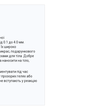
ної
 0.1 до 4.0 мм.
 Їх широко
прикрас, подарункового
зами для тіла. Добре
а наносити на тіло,
ментувати під час
 прозорих гелях або
 не вступають у реакцію