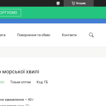
Кошик
 ТОРГУЕМО
лата
Повернення та обмін
Контакти
р морської хвилі
сті
Тільки оптом
Код:
ГБ
г
не замовлення — 40 г