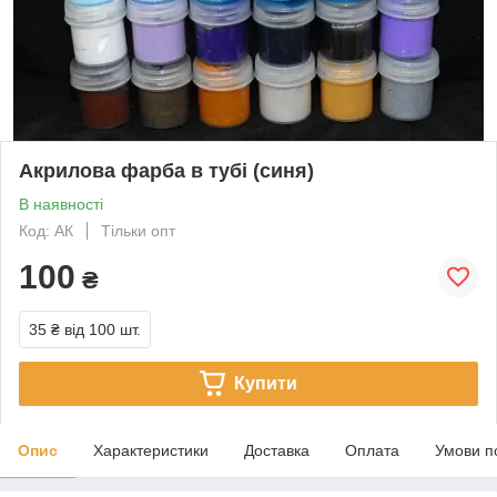
Акрилова фарба в тубі (синя)
В наявності
Код: АК
Тільки опт
100
₴
35 ₴
від 100 шт.
Купити
Опис
Характеристики
Доставка
Оплата
Умови п