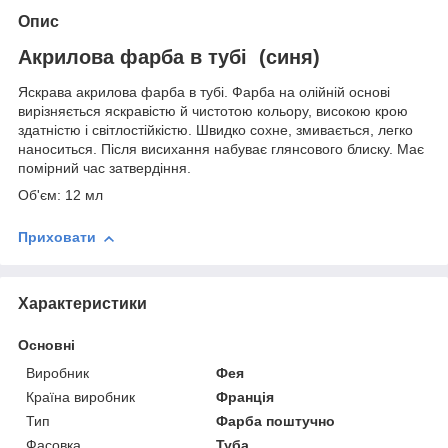
Опис
Акрилова фарба в тубі (синя)
Яскрава акрилова фарба в тубі. Фарба на олійній основі
вирізняється яскравістю й чистотою кольору, високою крою
здатністю і світлостійкістю. Швидко сохне, змивається, легко
наноситься. Після висихання набуває глянсового блиску. Має
помірний час затвердіння.
Об'єм: 12 мл
Приховати
Характеристики
Основні
Виробник
Фея
Країна виробник
Франція
Тип
Фарба поштучно
Фасовка
Туба