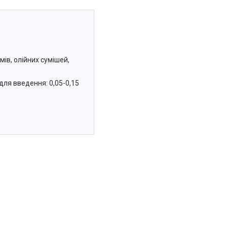
ів, олійних сумішей,
ля введення: 0,05-0,15