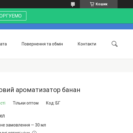
Кошик
 ТОРГУЕМО
лата
Повернення та обмін
Контакти
овий ароматизатор банан
сті
Тільки оптом
Код:
БГ
мл
ьне замовлення — 30 мл