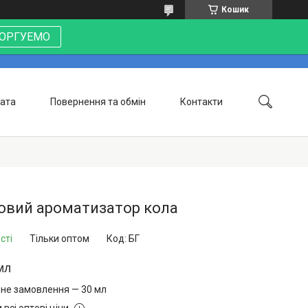
Кошик
 ТОРГУЕМО
лата
Повернення та обмін
Контакти
овий ароматизатор кола
сті
Тільки оптом
Код:
БГ
мл
ьне замовлення — 30 мл