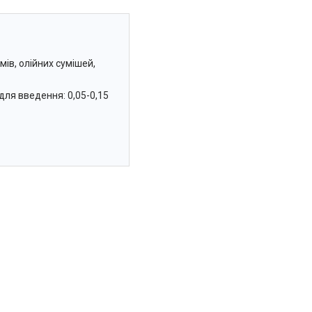
ів, олійних сумішей,
ля введення: 0,05-0,15