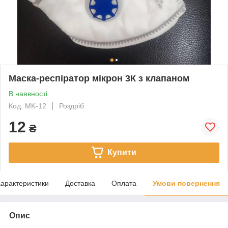
Маска-респіратор мікрон 3К з клапаном
В наявності
Код: MK-12
Роздріб
12
₴
Купити
арактеристики
Доставка
Оплата
Умови повернення
Опис