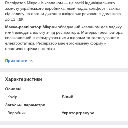
Респіратор Мікрон із клапаном — це засіб індивідуального
захисту українського виробника, який надає комфорт і захист
від впливу на органи дихання шкідливих речовин із домішкою
до 12 ГДК.
Маска-респіратор Мікрон
обладнаний клапаном для видиху,
який виводить вологу з-під респіратора. Матеріал респіратора
високоякісний із фільтрувальними шарами та застосуванням
електростатики. Респіратор має ергономічну форму й
еластичні стрічки наголів'я.
Приховати
Характеристики
Основні
Колір
Білий
Загальні параметри
Виробник
Укрвторгресурс