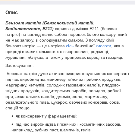
Опис
Бензоат натрію (Бензонокислий натрій,
Sodiumbenzoate, E211)
харчова домішка Е211 (бензоат
натрію) на вигляд являє собою порошок білого кольору, який
не має запаху, зі солодкуватим смаком. З погляду хімії
бензоат натрію — це натрієва
сіль
бензойної
кислоти
, яка в
природі в малих кількостях є в чорносливі, родзинці,
журавлині, яблуках, а також у приправах кориці та гвоздиці.
Застосування:
Бензоат натрію дуже активно використовується як консервант
під час виробництва майонезу, м'ясних і рибних продуктів,
маргарину, кетчупів, солодких газованих напоїв, плодово-
ягідних продуктів, кондитерських виробів, повидла, рибної
ікри, алкогольних напоїв, джемів, желе, мармеладу,
безалкогольного пива, цукерок, овочевих консервів, соків,
спецій тощо.
як консервант у фармацевтиці;
під час виробництва гігієнічних і косметичних засобів,
наприклад, зубних паст, шампунів, гелів;