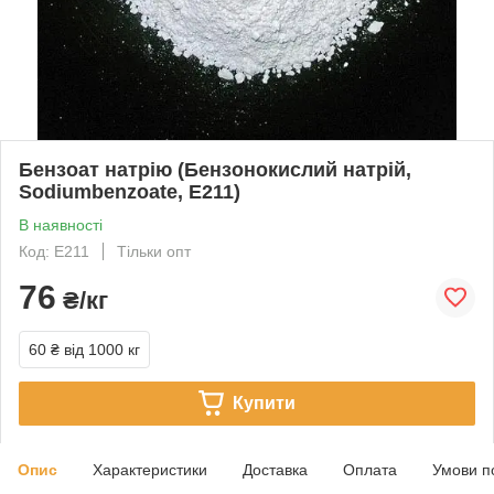
Бензоат натрію (Бензонокислий натрій,
Sodiumbenzoate, E211)
В наявності
Код: E211
Тільки опт
76
₴/кг
60 ₴
від 1000 кг
Купити
Опис
Характеристики
Доставка
Оплата
Умови п