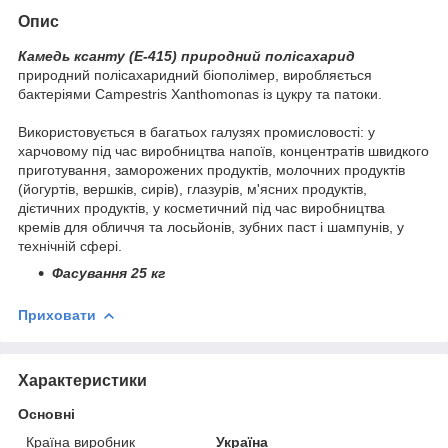
Опис
Камедь ксанту (Е-415) природний полісахарид
природний полісахаридний біополімер, виробляється
бактеріями Campestris Xanthomonas із цукру та патоки.
Використовується в багатьох галузях промисловості: у
харчовому під час виробництва напоїв, концентратів швидкого
приготування, заморожених продуктів, молочних продуктів
(йогуртів, вершків, сирів), глазурів, м'ясних продуктів,
дієтичних продуктів, у косметичний під час виробництва
кремів для обличчя та лосьйонів, зубних паст і шампунів, у
технічній сфері.
Фасування 25 кг
Приховати
Характеристики
Основні
Країна виробник
Україна