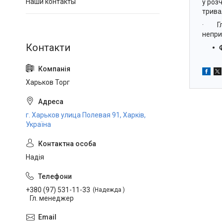
Наши контакты
у роз
трива
· Глі
непри
Харьков Торг
г. Харьков улица Полевая 91, Харків,
Україна
Надія
+380 (97) 531-11-33
Надежда
Гл. менеджер