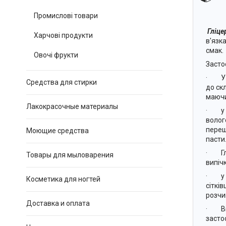
Промислові товари
Гліце
Харчові продукти
в'язк
смак.
Овочі фрукти
Засто
· У м
Средства для стирки
до ск
маючи
Лакокрасочные материалы
· у ф
волог
переш
Моющие средства
пасти
· Глі
Товары для мыловарения
випіч
· у с
Косметика для ногтей
сіткі
розчи
Доставка и оплата
· Вій
засто