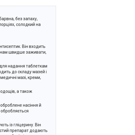
барвна, без запаху,
порціях, солодкий на
нтисептик. Він входить
ранам швидше заживати,
 для надання таблеткам
ходить до складу мазей і
едичні мазі, креми,
одощів, а також
 оброблене насіння й
а обробляється
ть із гліцерину. Він
Чистий препарат додають