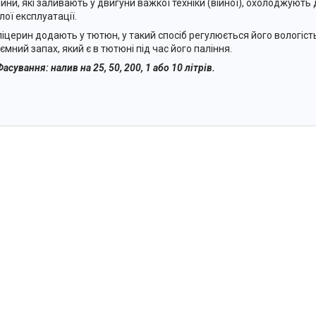
чини, які заливають у двигуни важкої техніки (війної), охолоджують 
лої експлуатації.
церин додають у тютюн, у такий спосіб регулюється його вологість
ємний запах, який є в тютюні під час його паління.
Фасування: налив на 25, 50, 200, 1 або 10 літрів.