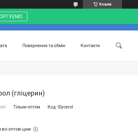
Кошик
 ТОРГУЕМО
лата
Повернення та обмін
Контакти
рол (гліцерин)
сті
Тільки оптом
Код:
Glycerol
 всі оптові ціни