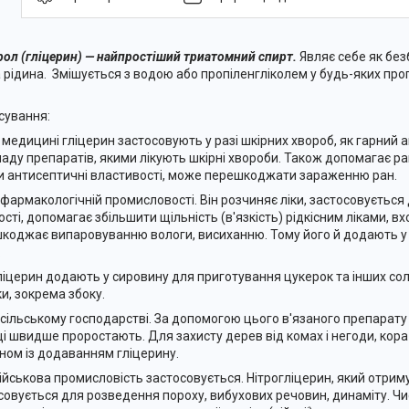
рол (гліцерин) — найпростіший триатомний спирт.
Являє себе як без
а рідина. Змішується з водою або пропіленгліколем у будь-яких про
сування:
едицині гліцерин застосовують у разі шкірних хвороб, як гарний а
ладу препаратів, якими лікують шкірні хвороби. Також допомагає 
 антисептичні властивості, може перешкоджати зараженню ран.
армакологічній промисловості. Він розчиняє ліки, застосовується
ості, допомагає збільшити щільність (в'язкість) рідкісним ліками, в
коджає випаровуванню вологи, висиханню. Тому його й додають у м
.
церин додають у сировину для приготування цукерок та інших сол
ки, зокрема збоку.
ільському господарстві. За допомогою цього в'язаного препарату
вці швидше проростають. Для захисту дерев від комах і негоди, кор
ном із додаванням гліцерину.
ськова промисловість застосовується. Нітрогліцерин, який отримую
совується для розведення пороху, вибухових речовин, динаміту. 