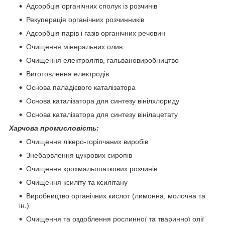
Адсорбція органічних сполук із розчинів
Рекуперація органічних розчинників
Адсорбція парів і газів органічних речовин
Очищення мінеральних олив
Очищення електролітів, гальвановиробництво
Виготовлення електродів
Основа паладієвого каталізатора
Основа каталізатора для синтезу вінілхлориду
Основа каталізатора для синтезу вінілацетату
Харчова промисловість:
Очищення лікеро-горілчаних виробів
Знебарвлення цукрових сиропів
Очищення крохмальопаткових розчинів
Очищення ксиліту та ксилітану
Виробництво органічних кислот (лимонна, молочна та
ін.)
Очищення та оздоблення рослинної та тваринної олії