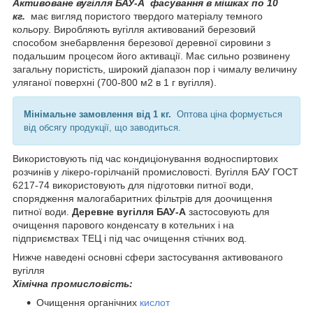
Активоване вугілля БАУ-А фасування в мішках по 10
кг.
має вигляд пористого твердого матеріалу темного
кольору. Виробляють вугілля активований березовий
способом знебарвлення березової деревної сировини з
подальшим процесом його активації. Має сильно розвинену
загальну пористість, широкий діапазон пор і чималу величину
уляганої поверхні (700-800 м2 в 1 г вугілля).
Мінімальне замовлення від 1 кг.
Оптова ціна формується
від обсягу продукції, що заводиться.
Використовують під час кондиціонування водноспиртових
розчинів у лікеро-горілчаній промисловості. Вугілля БАУ ГОСТ
6217-74 використовують для підготовки питної води,
спорядження малогабаритних фільтрів для доочищення
питної води.
Деревне вугілля БАУ-А
застосовують для
очищення парового конденсату в котельних і на
підприємствах ТЕЦ і під час очищення стічних вод.
Нижче наведені основні сфери застосування активованого
вугілля
Хімічна промисловість:
Очищення органічних
кислот