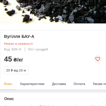
Вугілля БАУ-А
Немає в наявності
Код: БАУ-А
Опт і роздріб
45
₴/кг
20 ₴
від 10 кг
Опис
Характеристики
Доставка
Оплата
Умови п
Опис