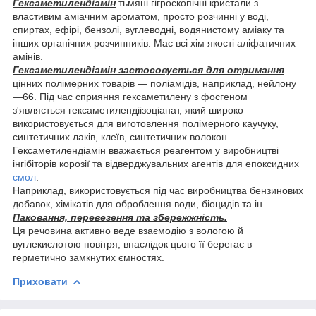
Гексаметилендіамін
тьмяні гігроскопічні кристали з
властивим аміачним ароматом, просто розчинні у воді,
спиртах, ефірі, бензолі, вуглеводні, водянистому аміаку та
інших органічних розчинників. Має всі хім якості аліфатичних
амінів.
Гексаметилендіамін застосовується для отримання
цінних полімерних товарів — поліамідів, наприклад, нейлону
—66. Під час сприяння гексаметилену з фосгеном
з'являється гексаметилендіізоціанат, який широко
використовується для виготовлення полімерного каучуку,
синтетичних лаків, клеїв, синтетичних волокон.
Гексаметилендіамін вважається реагентом у виробництві
інгібіторів корозії та відверджувальних агентів для епоксидних
смол
.
Наприклад, використовується під час виробництва бензинових
добавок, хімікатів для оброблення води, біоцидів та ін.
Паковання, перевезення та збережжність.
Ця речовина активно веде взаємодію з вологою й
вуглекислотою повітря, внаслідок цього її берегає в
герметично замкнутих ємностях.
Приховати