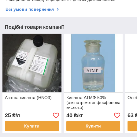
Всі умови повернення
Подібні товари компанії
Азотна кислота (HNO3)
Кислота АТМФ 50%
Олеї
(амінотріметенфосфонова
кислота)
25
40
63
₴/л
₴/кг
₴
Купити
Купити