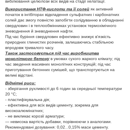
вибілювання целюлози всіх видів на стадії хелатації.
Використання НТФ-кислоти та її солей
як активний
початок в інгібіторах відкладення сульфатних і карбонатних
солей дає змогу повністю запобігти солідуванню в обладнанні
свердловин і в теплообмінниках установок термохімічного
зневоднення й зневоднення нафти.
Під час буріння свердловин ефективно знижує в'язкість
природних глинистих розчинів, залишаючись стабільною
впродовж тривалого часу.
Також застосовується під час виробництва
монолітного бетону
в умовах сухого жаркого клімату; під
час зведення масивних монолітних конструкцій; під час
приготування бетонних сумішей, що транспортуються на
великі відстані.
Відмітні риси:
- зберігання рухливості до 6 годин за середньої температури
20 °C;
- пластифікувальна дія;
- ефективна для всіх видів цементу, зокрема для
високоалюмінатних;
- не викликає корозії арматури;
— невисока вартість добавки, порівнюючи з аналогами.
Рекомендовані дозування: 0,02...0,15% маси цементу.