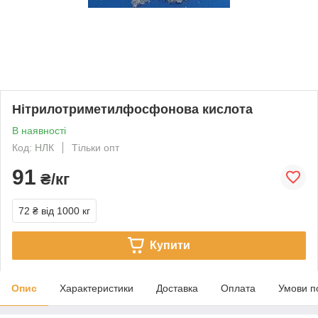
Нітрилотриметилфосфонова кислота
В наявності
Код: НЛК
Тільки опт
91
₴/кг
72 ₴
від 1000 кг
Купити
Опис
Характеристики
Доставка
Оплата
Умови п