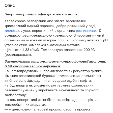
Опис
Нітрилотриметилфосфонова кислота
являє собою безбарвний або злегка зеленуватий
кристалічний сирний порошок, добре розчинний у воді,
кислотах
, лугах, нерозчинний в органічних
розчинниках
. Є
сильною шестиосновною кислотою
. З неорганічними й
органічними основами утворює солі. У широкому інтервалі pH
утворює стійкі комплекси з катіонами металів.
Щільність: 1,33 г/см3. Температура плавлення: 200 °C
(розкладається).
Застосування нітрилотриметилфосфонової кислоти.
НТФ кислота застосовується:
- в нафтопродувальній промисловості як регулятор фізико-
хімічних властивостей бурових і тампонажних розчинів, як
інгібітор солевідкладення в процесах здобичі нафти;
- у будівництві як уповільнювач термінів схоплювання
бетонних сумішей у виробництві монолітного та збірного
залізобетону;
- в теплоенергетиці як інгібітор солевідкладення в різних
теплообмінних апаратах;
— у целюлозно-паперовій промисловості в процесі