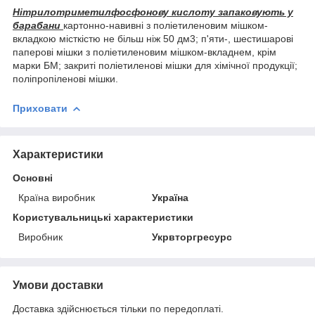
Нітрилотриметилфосфонову кислоту запаковують у
барабани
картонно-навивні з поліетиленовим мішком-
вкладкою місткістю не більш ніж 50 дм3; п'яти-, шестишарові
паперові мішки з поліетиленовим мішком-вкладнем, крім
марки БМ; закриті поліетиленові мішки для хімічної продукції;
поліпропіленові мішки.
Приховати
Характеристики
Основні
Країна виробник
Україна
Користувальницькі характеристики
Виробник
Укрвторгресурс
Умови доставки
Доставка здійснюється тільки по передоплаті.