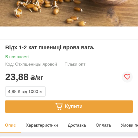
Відх 1-2 кат пшениці ярова вага.
В наявності
Код: Отхпшеницы яровой
Тільки опт
23,88
₴/кг
4,88 ₴
від 1000 кг
Купити
Опис
Характеристики
Доставка
Оплата
Умови п