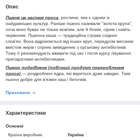
Опис
Пшене це насіння проса
, рослини, яка є одним із
найдавніших культур. Раніше пшено називали "золота крупа",
хоча воно буває не тільки жовтим, але й білим, сірим і навіть
червоним. Пшенна каша — традиційна страва східних
слов'ян. Вона відрізняється від інших круп, передусім високим
вмістом жирів і сприяє виведенню з організму антибіотиків.
Тому її рекомендують вживати під час і після курсу лікування
препаратами-антибіотиками.
Пшено подрібнене (побічний продукт перероблення
проса)
— роздроблені ядра, які варяться дуже швидко. Таке
пшоно добре для в'язких каш і биточків.
Приховати
Характеристики
Основні
Країна виробник
Україна