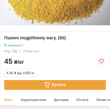
Пшено подрібнену вагу. (50)
В наявності
Код: ПД
Тільки опт
45
₴/кг
4,66 ₴
від 1000 кг
Купити
Опис
Характеристики
Доставка
Оплата
Умови п