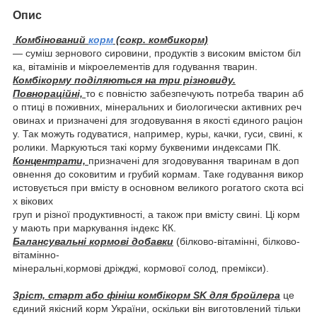
Опис
Комбінований
корм
(сокр. комбикорм)
— суміш зернового сировини, продуктів з високим вмістом біл
ка, вітамінів и мікроелементів для годування тварин.
Комбікорму поділяються на три різновиду.
Повнораційні,
то є повністю забезпечують потреба тварин аб
о птиці в поживних, мінеральних и биологически активних реч
овинах и призначені для згодовування в якості єдиного раціон
у. Так можуть годуватися, например, куры, качки, гуси, свині, к
ролики. Маркуються такі корму буквеними индексами ПК.
Концентрати,
призначені для згодовування тваринам в доп
овнення до соковитим и грубий кормам. Таке годування викор
истовується при вмісту в основном великого рогатого скота всі
х вікових
груп и різної продуктивності, а також при вмісту свині. Ці корм
у мають при маркування індекс КК.
Балансувальні кормові добавки
(білково-вітамінні, білково-
вітамінно-
мінеральні,кормові дріжджі, кормової солод, премікси).
Зріст, старт або фініш комбікорм SK для бройлера
це
єдиний якісний корм України, оскільки він виготовлений тільки