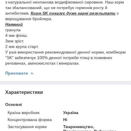
з натуральної неопанова модифікованої сировини. Наш корм
так збалансований, що не потребує гормонів росту й
антибіотиків.
Корм SK показує дуже гарні результати
з
вирощування бройлера.
Наявний
гранула
4 мм фініш.
3мм зріст.
2 мм крупа старт.
У разі використання рекомендованої денної норми, комбікорм
"SK" забезпечує 100% денної потреби птиці в поживних
речовинах, амінокислотах і мінералах.
Приховати
Характеристики
Основні
Країна виробник
Україна
Концентрована форма
Ні
Застосування корми
Тваринництво,