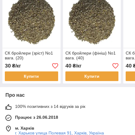
СК бройлери (зріст) No1
СК бройлери (фініш) No1
СК б
вага. (20)
вага. (40)
вага
30
40
40
₴/кг
₴/кг
₴
Купити
Купити
Про нас
100% позитивних з 14 відгуків за рік
Працює з 26.06.2018
м. Харків
г. Харьков улица Полевая 91, Харків, Україна