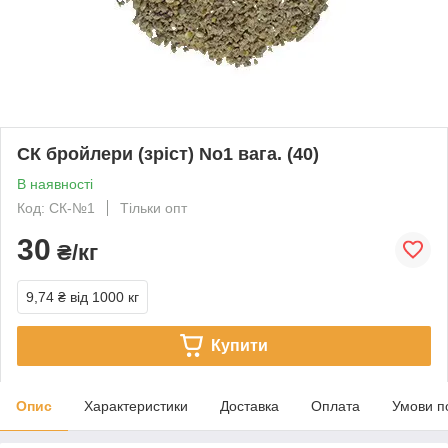
СК бройлери (зріст) No1 вага. (40)
В наявності
Код: СК-№1
Тільки опт
30
₴/кг
9,74 ₴
від 1000 кг
Купити
Опис
Характеристики
Доставка
Оплата
Умови п