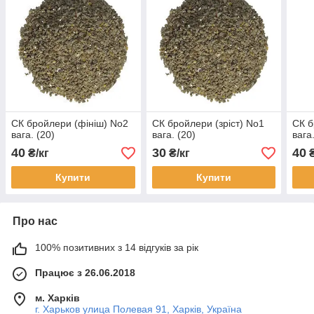
СК бройлери (фініш) No2
СК бройлери (зріст) No1
СК б
вага. (20)
вага. (20)
вага
40
30
40
₴/кг
₴/кг
₴
Купити
Купити
Про нас
100% позитивних з 14 відгуків за рік
Працює з 26.06.2018
м. Харків
г. Харьков улица Полевая 91, Харків, Україна