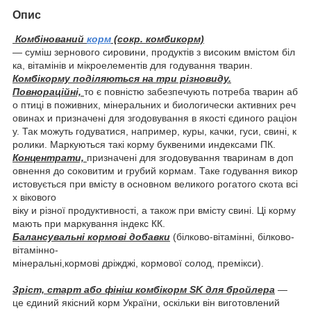
Опис
Комбінований
корм
(сокр. комбикорм)
— суміш зернового сировини, продуктів з високим вмістом біл
ка, вітамінів и мікроелементів для годування тварин.
Комбікорму поділяються на три різновиду.
Повнораційні,
то є повністю забезпечують потреба тварин аб
о птиці в поживних, мінеральних и биологически активних реч
овинах и призначені для згодовування в якості єдиного раціон
у. Так можуть годуватися, например, куры, качки, гуси, свині, к
ролики. Маркуються такі корму буквеними индексами ПК.
Концентрати,
призначені для згодовування тваринам в доп
овнення до соковитим и грубий кормам. Таке годування викор
истовується при вмісту в основном великого рогатого скота всі
х вікового
віку и різної продуктивності, а також при вмісту свині. Ці корму
мають при маркування індекс КК.
Балансувальні кормові добавки
(білково-вітамінні, білково-
вітамінно-
мінеральні,кормові дріжджі, кормової солод, премікси).
Зріст, старт або фініш комбікорм SK для бройлера
—
це єдиний якісний корм України, оскільки він виготовлений