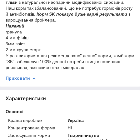
тільки з натуральної неопарини модифікованої сировини.
Наш корм так збалансований, що не потребує гормонів росту
й антибіотиків.
Корм SK показує дуже гарні результати
з
вирощування бройлера.
Наявний
гранула
4 мм фініш.
3мм зріст.
2 мм крупа старт.
У разі використання рекомендованої денної норми, комбікорм
"SK" забезпечує 100% денної потреби птиці в поживних
речовинах, амінокислотах і мінералах.
Приховати
Характеристики
Основні
Країна виробник
Україна
Концентрована форма
Ні
Застосування корми
Тваринництво,