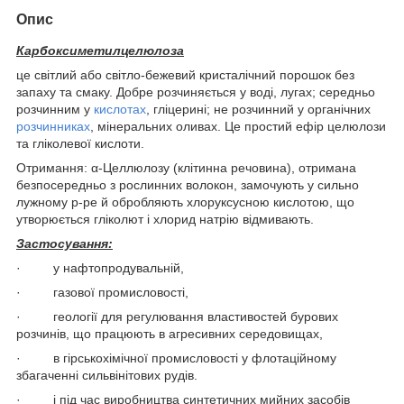
Опис
Карбоксиметилцелюлоза
це світлий або світло-бежевий кристалічний порошок без
запаху та смаку. Добре розчиняється у воді, лугах; середньо
розчинним у
кислотах
, гліцерині; не розчинний у органічних
розчинниках
, мінеральних оливах. Це простий ефір целюлози
та гліколевої кислоти.
Отримання: α-Целлюлозу (клітинна речовина), отримана
безпосередньо з рослинних волокон, замочують у сильно
лужному р-ре й обробляють хлоруксусною кислотою, що
утворюється гліколют і хлорид натрію відмивають.
Застосування:
· у нафтопродувальній,
· газової промисловості,
· геології для регулювання властивостей бурових
розчинів, що працюють в агресивних середовищах,
· в гірськохімічної промисловості у флотаційному
збагаченні сильвінітових рудів.
· і під час виробництва синтетичних мийних засобів