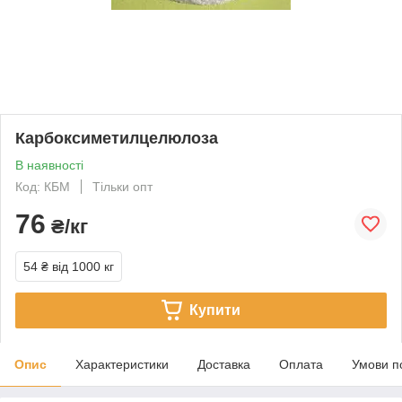
Карбоксиметилцелюлоза
В наявності
Код: КБМ
Тільки опт
76
₴/кг
54 ₴
від 1000 кг
Купити
Опис
Характеристики
Доставка
Оплата
Умови п