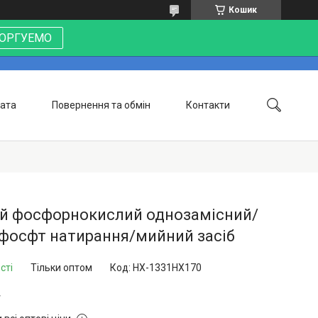
Кошик
 ТОРГУЕМО
лата
Повернення та обмін
Контакти
ій фосфорнокислий однозамісний/
фосфт натирання/мийний засіб
сті
Тільки оптом
Код:
НХ-1331НХ170
г