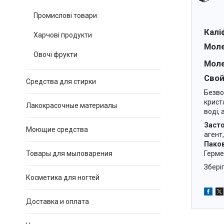
Промислові товари
Калі
Харчові продукти
Моле
Овочі фрукти
Моле
Свой
Средства для стирки
Безво
крист
Лакокрасочные материалы
воді, 
Засто
Моющие средства
агент
Паков
Товары для мыловарения
Герме
Збері
Косметика для ногтей
Доставка и оплата