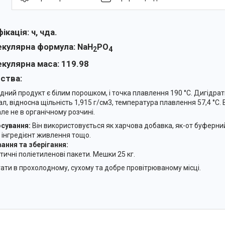
фікація:
ч, чда.
кулярна формула:
NaH
PO
2
4
кулярна маса:
119.98
ства:
дний продукт є білим порошком, і точка плавлення 190 °C. Дигідра
ал, відносна щільність 1,915 г/см3, температура плавлення 57,4 °C.
але не в органічному розчині.
сування:
Він використовується як харчова добавка, як-от буферни
, інгредієнт живлення тощо.
ання та зберігання:
тичні поліетиленові пакети. Мешки 25 кг.
гати в прохолодному, сухому та добре провітрюваному місці.