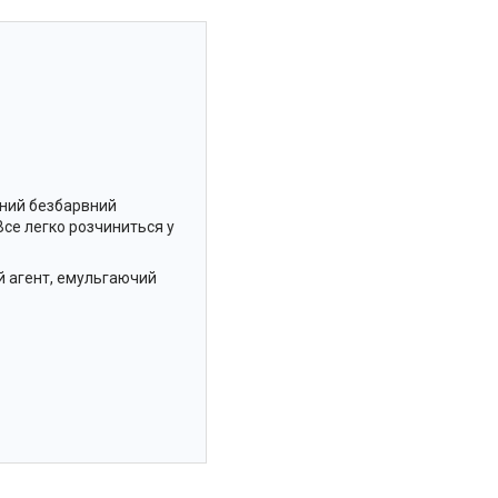
тний безбарвний
 Все легко розчиниться у
й агент, емульгаючий