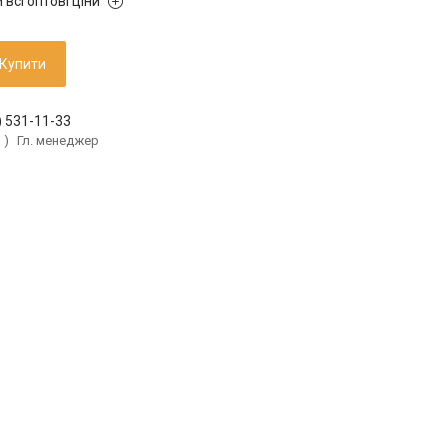
 всі оптові ціни
Купити
) 531-11-33
а
Гл. менеджер