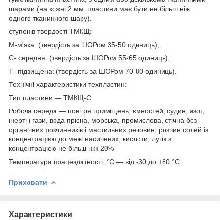
шарами (на кожні 2 мм. пластини має бути не більш ніж
одного тканинного шару).
ступенів твердості ТМКЩ:
М-м'яка: (твердість за ШОРом 35-50 одиниць);
С- середня: (твердість за ШОРом 55-65 одиниць);
Т- підвищена: (твердість за ШОРом 70-80 одиниць).
Технічні характеристики техпластин:
Тип пластини — ТМКЩ-С
Робоча середа — повітря приміщень, ємностей, судин, азот,
інертні гази, вода прісна, морська, промислова, стічна без
органічних розчинників і мастильних речовин, розчин солей із
концентрацією до межі насичених, кислоти, лугів з
концентрацією не більш ніж 20%
Температура працездатності, °C — від -30 до +80 °C
Приховати
Характеристики