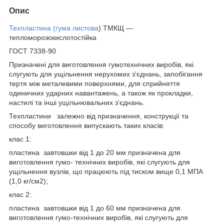
Опис
Техпластина (гума листова
) ТМКЩ —
тепломорозокислотостійка
ГОСТ 7338-90
Призначені для виготовлення гумотехнічних виробів, які
слугують для ущільнення нерухомих з'єднань, запобігання
тертя між металевими поверхнями, для сприйняття
одиничних ударних навантажень, а також як прокладки,
настилі та інші ущільнювальних з'єднань.
Техпластини залежно від призначення, конструкції та
способу виготовлення випускають таких класів:
клас 1:
пластина завтовшки від 1 до 20 мм призначена для
виготовлення гумо- технічних виробів, які слугують для
ущільнення вузлів, що працюють під тиском вище 0,1 МПА
(1,0 кг/см2);
клас 2:
пластина завтовшки від 1 до 60 мм призначена для
виготовлення гумо-технічних виробів, які слугують для