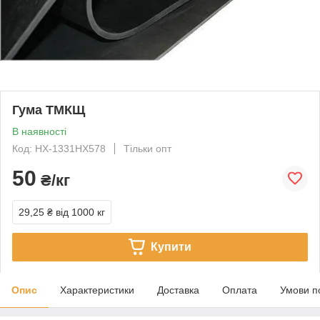
Гума ТМКЩ
В наявності
Код: НХ-1331НХ578
Тільки опт
50
₴/кг
29,25 ₴
від 1000 кг
Купити
Опис
Характеристики
Доставка
Оплата
Умови п