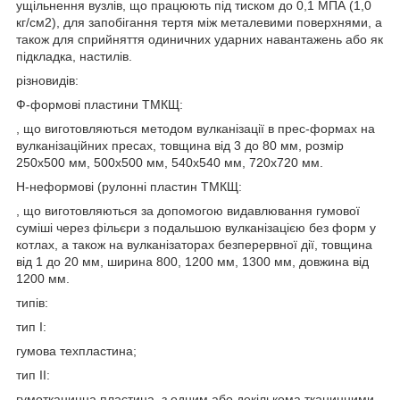
ущільнення вузлів, що працюють під тиском до 0,1 МПА (1,0
кг/см2), для запобігання тертя між металевими поверхнями, а
також для сприйняття одиничних ударних навантажень або як
підкладка, настилів.
різновидів:
Ф-формові пластини ТМКЩ:
, що виготовляються методом вулканізації в прес-формах на
вулканізаційних пресах, товщина від 3 до 80 мм, розмір
250х500 мм, 500х500 мм, 540х540 мм, 720х720 мм.
Н-неформові (рулонні пластин ТМКЩ:
, що виготовляються за допомогою видавлювання гумової
суміші через фільєри з подальшою вулканізацією без форм у
котлах, а також на вулканізаторах безперервної дії, товщина
від 1 до 20 мм, ширина 800, 1200 мм, 1300 мм, довжина від
1200 мм.
типів:
тип I:
гумова техпластина;
тип II:
гумотканинна пластина, з одним або декількома тканинними