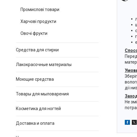
Промислові товари
Харчові продукти
Овочі фрукти
Средства для стирки
Cпосо
Перед
матер
Лакокрасочные материалы
Умови
Збері
Моющие средства
волог
дії н
Товары для мыловарения
Заход
Не зм
потра
Косметика для ногтей
Доставка и оплата