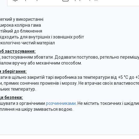
легкий у використанні
широка колірна гама
стійкий до блякнення
підходить для внутрішніх і зовнішніх робіт
екологічно чистий матеріал
б застосування:
 застосуванням збовтати. Додавати поступово, ретельно перемі
іалом вручну або механічним способом.
 зберігання:
гати в щільно закритій тарі виробника за температури від +5 °C до +
и, прямих сонячних променів і морозу. Не втрачає своїх властивосте
изьких температур.
и безпеки:
ішувати з органічними
розчинниками
. Не містить токсичних і шкідли
пляння на шкіру змивається водою.