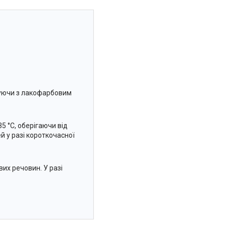
шуючи з лакофарбовим
35 °C, оберігаючи від
й у разі короткочасної
вих речовин. У разі