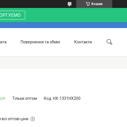
Кошик
 ТОРГУЕМО
лата
Повернення та обмін
Контакти
сті
Тільки оптом
Код:
НХ-1331НХ200
г
 всі оптові ціни