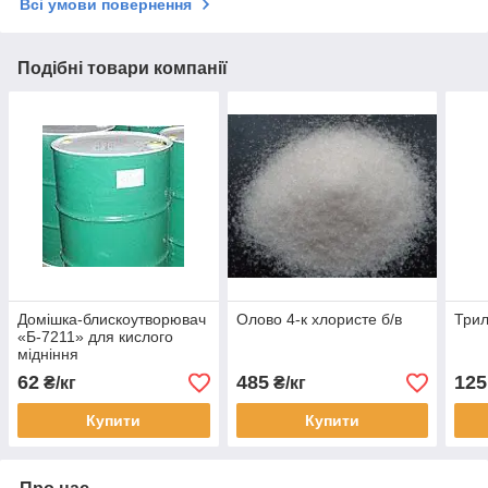
Всі умови повернення
Подібні товари компанії
Домішка-блискоутворювач
Олово 4-к хлористе б/в
Трил
«Б-7211» для кислого
мідніння
62
485
125
₴/кг
₴/кг
Купити
Купити