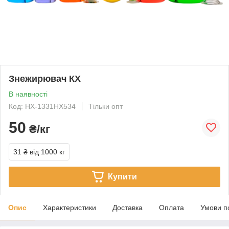
Знежирювач КХ
В наявності
Код: НХ-1331НХ534
Тільки опт
50
₴/кг
31 ₴
від 1000 кг
Купити
Опис
Характеристики
Доставка
Оплата
Умови п