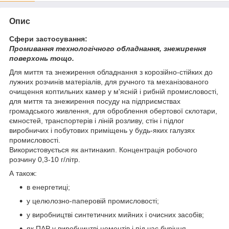
Опис
Сфери застосування:
Промивання технологічного обладнання, знежирення
поверхонь тощо.
Для миття та знежирення обладнання з корозійно-стійких до
лужних розчинів матеріалів, для ручного та механізованого
очищення коптильних камер у м'ясній і рибній промисловості,
для миття та знежирення посуду на підприємствах
громадського живлення, для оброблення обертової склотари,
ємностей, транспортерів і ліній розливу, стін і підлог
виробничих і побутових приміщень у будь-яких галузях
промисловості.
Використовується як антинакип. Концентрація робочого
розчину 0,3-10 г/літр.
А також:
в енергетиці;
у целюлозно-паперовій промисловості;
у виробництві синтетичних мийних і очисних засобів;
як ПАР у виробництві цементів і під час буріння