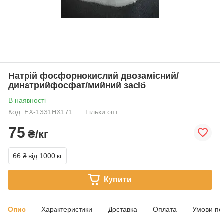
Натрій фосфорнокислий двозамісний/
динатрийфосфат/мийний засіб
В наявності
Код: НХ-1331НХ171
Тільки опт
75
₴/кг
66 ₴
від 1000 кг
Купити
Опис
Характеристики
Доставка
Оплата
Умови п