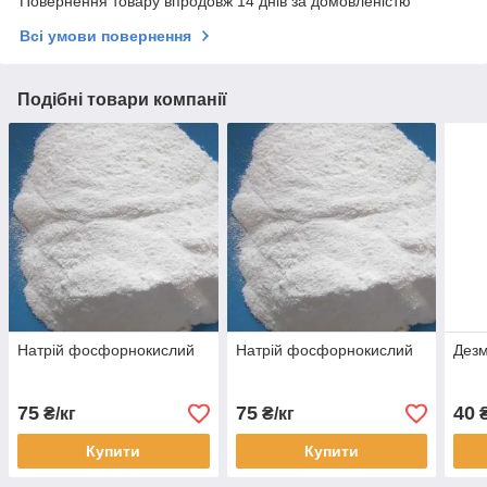
Повернення товару впродовж 14 днів за домовленістю
Всі умови повернення
Подібні товари компанії
Натрій фосфорнокислий
Натрій фосфорнокислий
Дез
75
75
40
₴/кг
₴/кг
₴
Купити
Купити