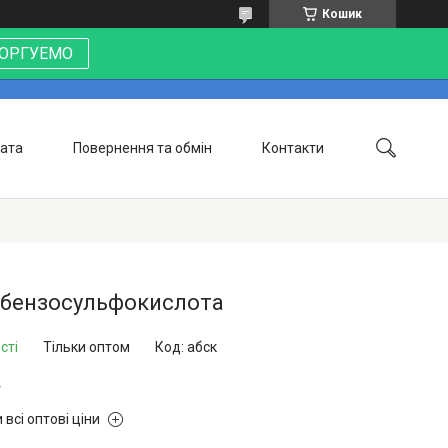
Кошик
 ТОРГУЕМО
лата
Повернення та обмін
Контакти
лбензосульфокислота
сті
Тільки оптом
Код:
абск
г
 всі оптові ціни