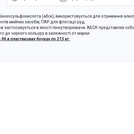
бензосульфокислота (абск), використовується для отримання алкі
нтів мийних засобів, ПАР для флотації руд,
ож застосовується в якості піноутворювача. АБСК представляє собо
го до чорного кольору в залежності от марки.
 96 в пластикових бочках по 215 кг.