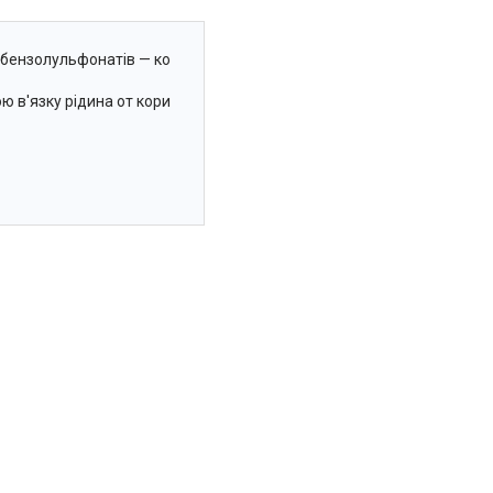
лбензолульфонатів — ко
ю в'язку рідина от кори