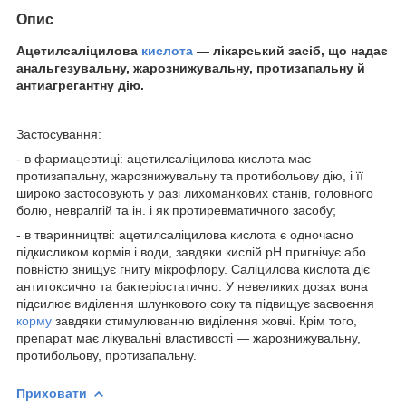
Опис
Ацетилсаліцилова
кислота
— лікарський засіб, що надає
анальгезувальну, жарознижувальну, протизапальну й
антиагрегантну дію.
Застосування
:
- в фармацевтиці: ацетилсаліцилова кислота має
протизапальну, жарознижувальну та протибольову дію, і її
широко застосовують у разі лихоманкових станів, головного
болю, невралгій та ін. і як протиревматичного засобу;
- в тваринництві: ацетилсаліцилова кислота є одночасно
підкисликом кормів і води, завдяки кислій рН пригнічує або
повністю знищує гниту мікрофлору. Саліцилова кислота діє
антитоксично та бактеріостатично. У невеликих дозах вона
підсилює виділення шлункового соку та підвищує засвоєння
корму
завдяки стимулюванню виділення жовчі. Крім того,
препарат має лікувальні властивості — жарознижувальну,
протибольову, протизапальну.
Приховати