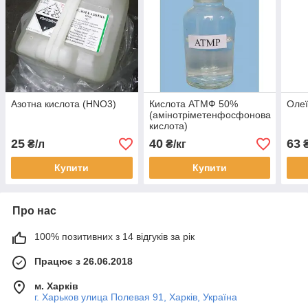
Азотна кислота (HNO3)
Кислота АТМФ 50%
Олеї
(амінотріметенфосфонова
кислота)
25
40
63
₴/л
₴/кг
₴
Купити
Купити
Про нас
100% позитивних з 14 відгуків за рік
Працює з 26.06.2018
м. Харків
г. Харьков улица Полевая 91, Харків, Україна