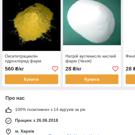
Окситетрациклін
Натрій вуглекисло кислий
Фен
гідрохлорид фарм
фарм (Чехія)
560
28
28
₴/кг
₴/кг
₴
Купити
Купити
Про нас
100% позитивних з 14 відгуків за рік
Працює з 26.06.2018
м. Харків