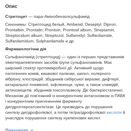
Опис
Стретоцит
— пара-Амінобензолсульфамід.
Синонимы: Стрептоцид белый, Ambesid, Deseptyl, Dipron,
Prontalbin, Prontalin, Prontoin, Prontosil album, Streptamin,
Streptocidum album, Streptozol, Sulfamidyl, Sulfanilamide,
Sulfanilamidum, Sulphanilamide и др.
Фармакологічна дія
Сульфаніламід (стрептоцид) — один із перших представників
хіміотерапевтичних засобів групи сульфаніламінів. Має
широкий спектр протимікробної дії. Активний щодо
патогенних кокків, кишкової палички, шигел, холерного
вібріону, клостридій, збудників сибірської виразки, дифтерії,
катаральної пневмонії, інфлюенци, чуми, а також хламідій,
актиноміцетів, збудників токсоплазмозу. Діє бактеріостатично.
Механізм дії пов'язаний із конкурентним антагонізмом із ПАБК
і конкурентним пригніченням ферменту
дигідроптероатсинтетази. Це призводить до порушення
синтезу дигідрофолієвої, а потім тетрагідрофолієвої
кислоти
й
унаслідок порушення синтезу нуклеїнових кислот.
Приховати