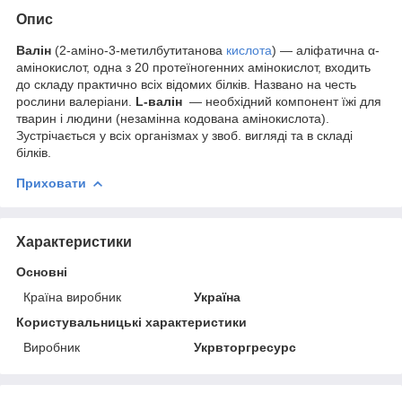
Опис
Валін
(2-аміно-3-метилбутитанова
кислота
) — аліфатична α-
амінокислот, одна з 20 протеїногенних амінокислот, входить
до складу практично всіх відомих білків. Названо на честь
рослини валеріани.
L-валін
— необхідний компонент їжі для
тварин і людини (незамінна кодована амінокислота).
Зустрічається у всіх організмах у звоб. вигляді та в складі
білків.
Приховати
Характеристики
Основні
Країна виробник
Україна
Користувальницькі характеристики
Виробник
Укрвторгресурс