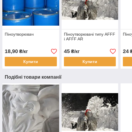
Піноутворювач
Піноутворювачі типу AFFF
Пін
і AFFF AR
18,90
45
24
₴/кг
₴/кг
₴
Купити
Купити
Подібні товари компанії