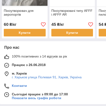
Піноутворювач для
Піноутворювачі типу AFFF
Піно
аеропортів
і AFFF AR
пил
60
45
54
₴/кг
₴/кг
₴
Купити
Купити
Про нас
100% позитивних з 14 відгуків за рік
Працює з 26.06.2018
м. Харків
г. Харьков улица Полевая 91, Харків, Україна
Контакти
Сьогодні працює з 09:00 до 17:00
Показати весь графік роботи