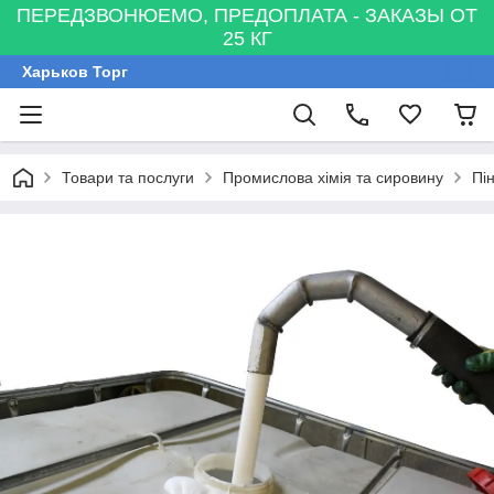
ПЕРЕДЗВОНЮЕМО, ПРЕДОПЛАТА - ЗАКАЗЫ ОТ
25 КГ
Харьков Торг
Товари та послуги
Промислова хімія та сировину
Пі