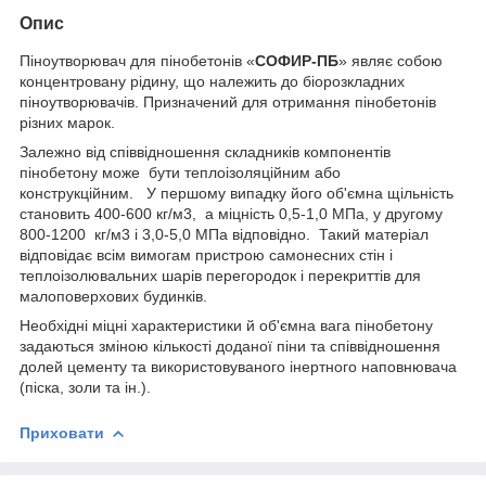
Опис
Піноутворювач для пінобетонів «
СОФИР-ПБ
» являє собою
концентровану рідину, що належить до біорозкладних
піноутворювачів. Призначений для отримання пінобетонів
різних марок.
Залежно від співвідношення складників компонентів
пінобетону може бути теплоізоляційним або
конструкційним. У першому випадку його об'ємна щільність
становить 400-600 кг/м3, а міцність 0,5-1,0 МПа, у другому
800-1200 кг/м3 і 3,0-5,0 МПа відповідно. Такий матеріал
відповідає всім вимогам пристрою самонесних стін і
теплоізолювальних шарів перегородок і перекриттів для
малоповерхових будинків.
Необхідні міцні характеристики й об'ємна вага пінобетону
задаються зміною кількості доданої піни та співвідношення
долей цементу та використовуваного інертного наповнювача
(піска, золи та ін.).
Приховати