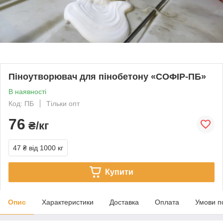
Піноутворювач для пінобетону «СОФІР-ПБ»
В наявності
Код: ПБ
Тільки опт
76
₴/кг
47 ₴
від 1000 кг
Купити
Опис
Характеристики
Доставка
Оплата
Умови п