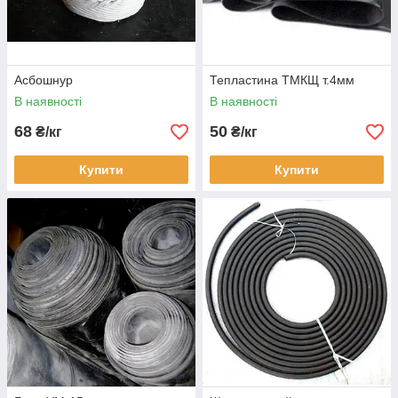
Асбошнур
Тепластина ТМКЩ т.4мм
В наявності
В наявності
68
50
₴/кг
₴/кг
Купити
Купити