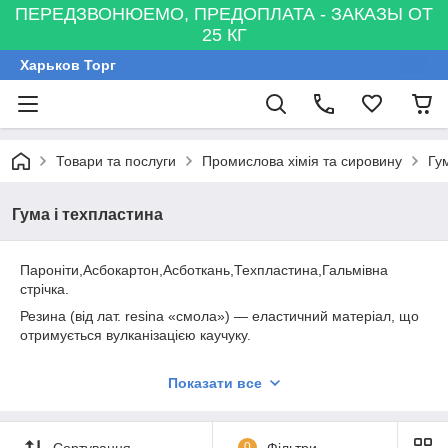
ПЕРЕДЗВОНЮЕМО, ПРЕДОПЛАТА - ЗАКАЗЫ ОТ
25 КГ
Харьков Торг
Товари та послуги
Промислова хімія та сировину
Гу
Гума і техпластина
Пароніти,Асбокартон,Асботкань,Техпластина,Гальмівна
стрічка.
Резина (від лат. resina «смола») — еластичний матеріал, що
отримується вулканізацією каучуку.
Застосовується для виготовлення шин для різного
Показати все
транспорту, ущільнювачів, шлангів, транспортерних стрічок,
медичних, побутових і гігієнічних виробів і ін.
Перше застосування
Сортування
0
Фільтри