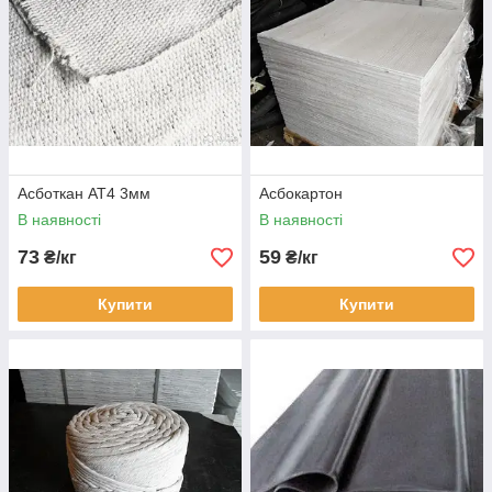
Асботкан АТ4 3мм
Асбокартон
В наявності
В наявності
73
59
₴/кг
₴/кг
Купити
Купити