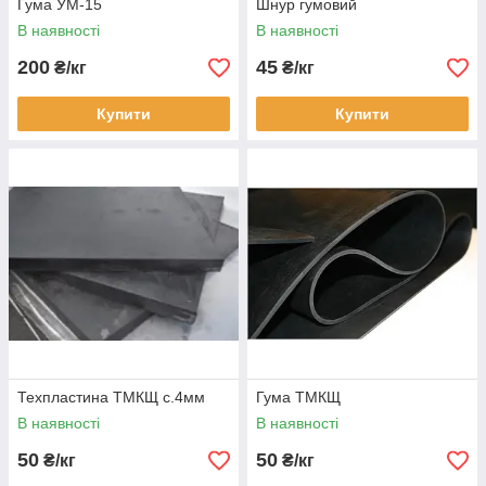
Гума УМ-15
Шнур гумовий
В наявності
В наявності
200
45
₴/кг
₴/кг
Купити
Купити
Техпластина ТМКЩ с.4мм
Гума ТМКЩ
В наявності
В наявності
50
50
₴/кг
₴/кг