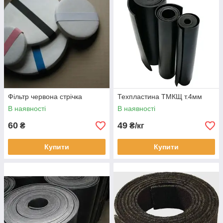
Фільтр червона стрічка
Техпластина ТМКЩ т.4мм
В наявності
В наявності
60
49
₴
₴/кг
Купити
Купити