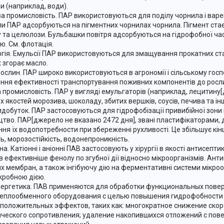
и (наприклад, води).
а промисловість. ПАР використовуються для поділу чорнила і варе
и ПАР адсорбуються на пігментних чорнилах чорнила. Пігмент стає
у та целюлози. Бульбашки повітря адсорбуються на гідрофобної ча
ю. См. флотація.
гія. Емульсії ПАР використовуються для змащування прокатних ста
 згорає масло.
рослин. ПАР широко використовуються в агрономії і сільському гос
ння ефективності транспортування поживних компонентів до росли
 промисловість. ПАР у вигляді емульгаторів (наприклад, лецитину
 якостей морозива, шоколаду, збитих вершків, соусів, печива та ін
добуток. ПАР застосовуються для гідрофобізації привибійної зони 
цтво. ПАР[джерело не вказано 2472 дня], звані пластифікаторами, 
ня їх водопотребности при збереженні рухливості. Це збільшує кінц
ь, морозостійкість, водонепроникність.
. Катіонні і аніонні ПАВ застосовують у хірургії в якості антисепт
в ефективніше фенолу по згубної дії відносно мікроорганізмів. Ант
их мембран, а також інгібуючу дію на ферментативні системи мікроо
кробною дією.
ергетика. ПАВ применяются для обработки функциональных поверх
теплообменного оборудования с целью повышения гидрофобности и
у положительных эффектов, таких как: многократное снижение ско
ческого сопротивления; удаление накопившихся отложений с пов