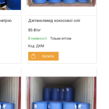
натрію
Діетаноламід кокосової олії
86 ₴/кг
В наявності
Тільки оптом
ДКМ
Купити