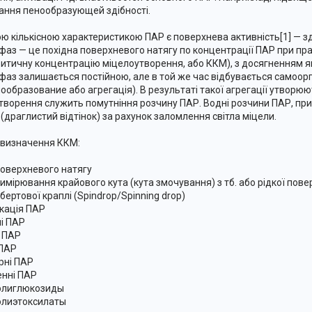
ання пенообразующей здібності.
ю кількісною характеристикою ПАР є поверхнева активність[1] — з
 фаз — це похідна поверхневого натягу по концентрації ПАР при пра
ритичну концентрацію міцелоутворення, або ККМ), з досягненням я
 фаз залишається постійною, але в той же час відбувається самоор
ообразование або агрегація). В результаті такої агрегації утворюю
творення служить помутніння розчину ПАР. Водні розчини ПАР, п
 (драглистий відтінок) за рахунок заломлення світла міцели.
визначення ККМ:
оверхневого натягу
имірювання крайового кута (кута змочування) з тб. або рідкої пове
ертової краплі (Spindrop/Spinning drop)
кація ПАР
ні ПАР
і ПАР
 ПАР
рні ПАР
енні ПАР
олиглюкозиды
олиэтоксилаты