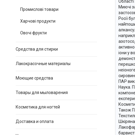
Області
Миючі з
Промислові товари
застосо
Росії б
Харчові продукти
найпоши
алкансу
Овочі фрукти
наприкл
азотосо
активно
Средства для стирки
іони у 
демонст
Лакокрасочные материалы
перешко
неіоног
сировини
Моющие средства
ПАР вик
Наука. 
Товары для мыловарения
компонен
експерим
Космети
Косметика для ногтей
Також ПА
Текстил
Доставка и оплата
Шкіряна
Лакофар
барвист