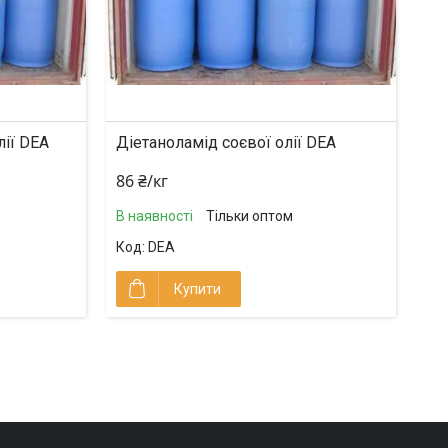
лії DEA
Діетаноламід соєвої олії DEA
86 ₴/кг
В наявності
Тільки оптом
DEA
Купити