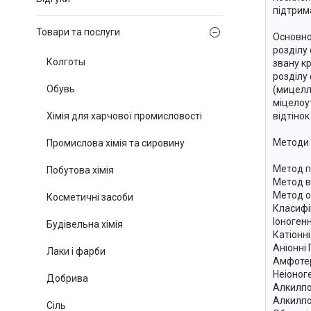
підтрим
Товари та послуги
Основно
розділу
Колготы
звану к
розділу
Обувь
(мицелл
міцелоу
Хімія для харчової промисловості
відтінок
Методи 
Промислова хімія та сировину
Метод п
Побутова хімія
Метод в
Метод об
Косметичні засоби
Класифі
Іоноген
Будівельна хімія
Катіонн
Аніонні
Лаки і фарби
Амфоте
Неіоног
Добрива
Алкилп
Алкилп
Сіль