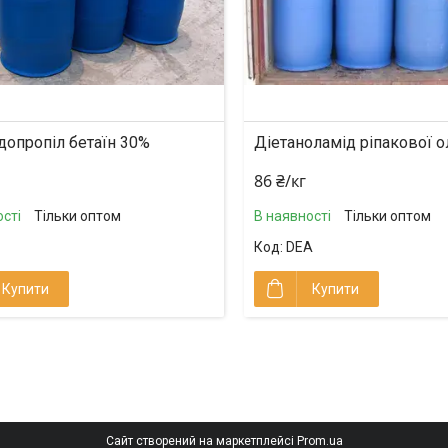
допропіл бетаїн 30%
Діетаноламід ріпакової о
86 ₴/кг
сті
Тільки оптом
В наявності
Тільки оптом
DEA
Купити
Купити
Сайт створений на маркетплейсі
Prom.ua