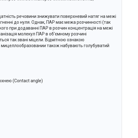
датність речовини знижувати поверхневий натяг на межі
гненні до нуля. Однак, ПАР має межа розчинності (так
кого при додаванні ПАР в розчин концентрація на межі
ганізація молекул ПАР в об'ємному розчині
ться так звані міцели. Відмітною ознакою
ри мицеллообразовании також набувають голубуватий
рхнею (Contact angle)