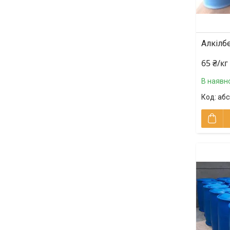
Алкілб
65 ₴/кг
В наявно
абс