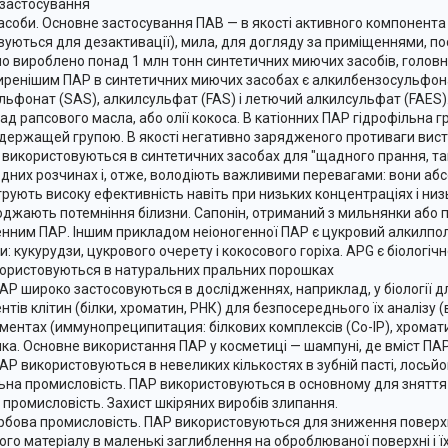
 застосування
асоби. Основне застосування ПАВ — в якості активного компонента м
вуються для дезактивації), мила, для догляду за приміщеннями, пос
уло вироблено понад 1 млн тонн синтетичних миючих засобів, голов
ренішим ПАР в синтетичних миючих засобах є алкилбензосульфона
льфонат (SAS), алкилсульфат (FAS) і летючий алкилсульфат (FAES).
ад рапсового масла, або олії кокоса. В катіонних ПАР гідрофільна
держащей групою. В якості негативно зарядженого противаги висту
 використовуються в синтетичних засобах для "щадного прання, та
водних розчинах і, отже, володіють важливими перевагами: вони аб
рують високу ефективність навіть при низьких концентраціях і низ
джають потемніння білизни. Сапонін, отриманий з мильнянки або 
енним ПАР. Іншим прикладом неіоногенної ПАР є цукровий алкилпо
: кукурудзи, цукрового очерету і кокосового горіха. APG є біологічн
ористовуються в натуральних пральних порошках
ПАР широко застосовуються в дослідженнях, наприклад, у біології 
тів клітин (білки, хроматин, РНК) для безпосереднього їх аналізу (
ентах (иммунопреципитация: білкових комплексів (Co-IP), хроматину 
ка. Основне використання ПАР у косметиці — шампуні, де вміст ПАР 
Р використовуються в невеликих кількостях в зубній пасті, лосьйон
ьна промисловість. ПАР використовуються в основному для зняття 
 промисловість. Захист шкіряних виробів злипання.
бова промисловість. ПАР використовуються для зниження поверхн
ого матеріалу в маленькі заглиблення на оброблюваної поверхні і ї