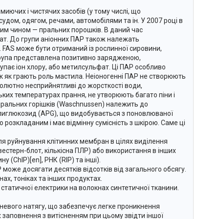
иючих і чистячих засобів (у тому числі, що
удом, одягом, речами, автомобілями та ін. У 2007 році в
ним чином — пральних порошків. В даний час
т. До групи аніонних ПАР також належать
 FAS може бути отриманий із рослинної сировини,
 група представлена позитивно зарядженою,
пає іон хлору, або метилсульфат. Ці ПАР особливо
к як грають роль мастила. Неіоногенні ПАР не створюють
солютно несприйнятливі до жорсткості води,
ьких температурах прання, не утворюють багато піни і
пральних горішків (Waschnussen) належить до
лиглюкозид (APG), що видобувається з поновлюваної
о розкладаним і має відмінну сумісність з шкірою. Саме ці
для руйнування клітинних мембран в цілях виділення
вестерн-блот, кількісна ПЛР) або використання в інших
(ChIP)[en], РНК (RIP) та інші).
може досягати десятків відсотків від загального обсягу.
ах, тоніках та інших продуктах.
статичної електрики на волокнах синтетичної тканини.
евого натягу, що забезпечує легке проникнення
х заповнення з витісненням при цьому звідти іншої