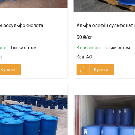
ензосульфокислота
Альфа олефін сульфонат 
50 ₴/кг
сті
Тільки оптом
В наявності
Тільки оптом
к
АО
Купити
Купити