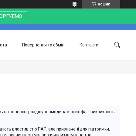
Кошик
 ТОРГУЕМО
лата
Повернення та обмін
Контакти
ись на поверхні розділу термодинамічних фаз, викликають
лодіють властивістю ПАР, але призначені для підтримки,
щення розчинності малорозчинних компонентів,