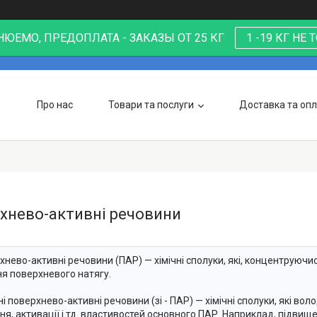
ЮЕМО, ПРЕДОПЛАТА - ЗАКАЗЫ ОТ 25 КГ
1 -19 КГ НЕ
Про нас
Товари та послуги
Доставка та оп
хнево-активні речовини
рхнево-активні речовини (ПАР) — хімічні сполуки, які, концентруюч
я поверхневого натягу.
ні поверхнево-активні речовини (зі - ПАР) — хімічні сполуки, які во
ня, активації і тд. властивостей основного ПАР. Наприклад, підви