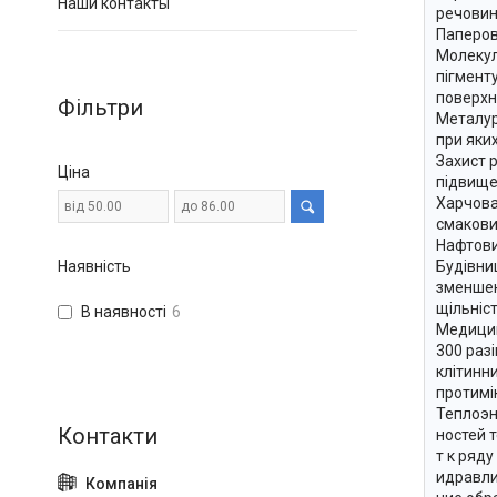
Наши контакты
речовин
Паперов
Молекул
пігмент
поверхн
Фільтри
Металур
при яких
Захист 
Ціна
підвище
Харчова
смакових
Нафтови
Наявність
Будівни
зменшен
щільніст
В наявності
6
Медицина
300 разі
клітинн
протимі
Теплоэн
ностей 
т к ряд
идравли