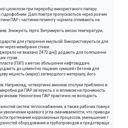
ної целюлози при переробці використаного паперу.
 гідрофобним. Далі повітря пропускається через розчин
стини ПАР і частинки пігменту чорнила спливають на
нів. Знижують тертя. Витримують високі температури,
подарстві для утворення емульсій. Використовуються для
н через мембранні стінки.
[джерело не вказано 2472 дні]) додають для поліпшення
ших страв.
пласта (ПЗП) з метою збільшення нафтовіддачі.
додають до цементно-піщаних сумішей і бетонів для
еву міцність (марку) затверділого матеріалу, його
иків. Наприклад, четвертинні амонієві сполуки приблизно в
имікробна дія ПАР зв'язують з їх впливом на проникність
рганізмів. Неіоногенні ПАР практично не володіють
ностей систем теплоснабжения, а также рабочих поверх
 увеличения краевого угла смачиваемости, что приводи
рости протекания коррозионных процессов; уменьшение г
ерхностей оборудования и трубопроводов и предотвраще