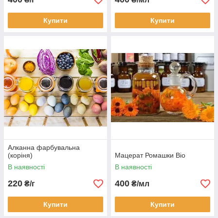
Купити
Купити
Алканна фарбувальна
(коріня)
Мацерат Ромашки Bio
В наявності
В наявності
220
400
₴/г
₴/мл
Купити
Купити