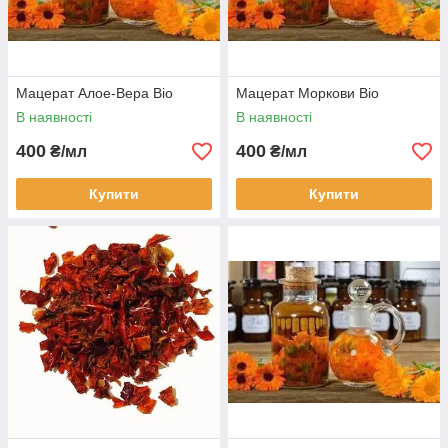
Мацерат Алое-Вера Bio
Мацерат Моркови Bio
В наявності
В наявності
400
400
₴/мл
₴/мл
Купити
Купити