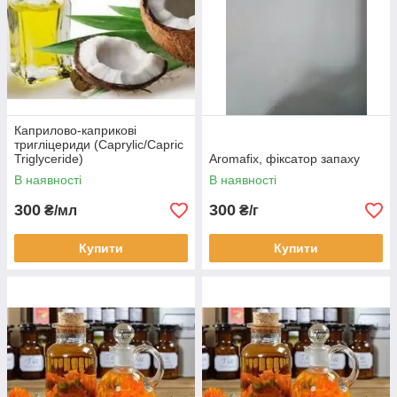
Каприлово-каприкові
тригліцериди (Caprylic/Capric
Triglyceride)
Aromafix, фіксатор запаху
В наявності
В наявності
300
300
₴/мл
₴/г
Купити
Купити