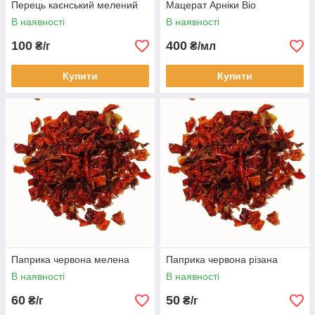
Перець каєнський мелений
Мацерат Арніки Bio
В наявності
В наявності
100
400
₴/г
₴/мл
Купити
Купити
Паприка червона мелена
Паприка червона різана
В наявності
В наявності
60
50
₴/г
₴/г