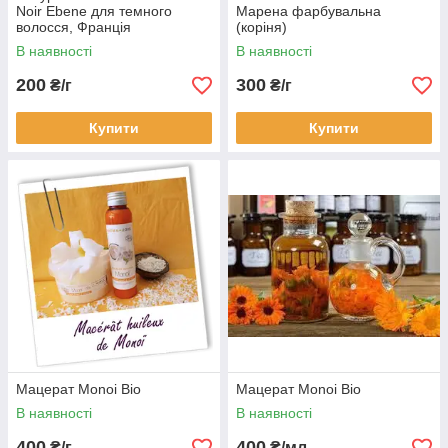
Noir Ebene для темного
Марена фарбувальна
волосся, Франція
(коріня)
В наявності
В наявності
200
300
₴/г
₴/г
Купити
Купити
Мацерат Monoi Bio
Мацерат Monoi Bio
В наявності
В наявності
400
400
₴/г
₴/мл